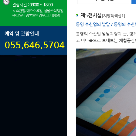
관람시간 :
09:00 ~ 18:00
※ 휴관일: 매주 수요일, 설날·추석 당일
제5전시실
(수요일이 공휴일인 경우, 그 다음날)
[지방특색실1]
통영 수산업의 발달 / 통영의 수산
예약 및 관람안내
통영의 수산업 발달과정과 굴, 멍
고 바다속으로 보내보는 체험공간
055.646.5704