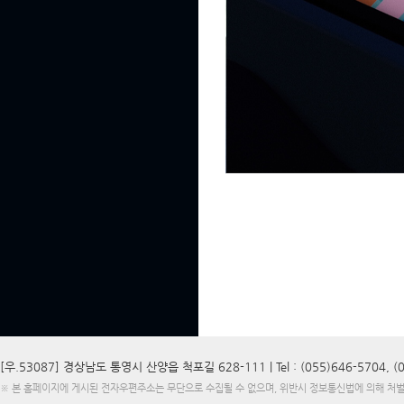
[우.53087] 경상남도 통영시 산양읍 척포길 628-111 |
Tel : (055)646-5704, 
※ 본 홈페이지에 게시된 전자우편주소는 무단으로 수집될 수 없으며, 위반시 정보통신법에 의해 처