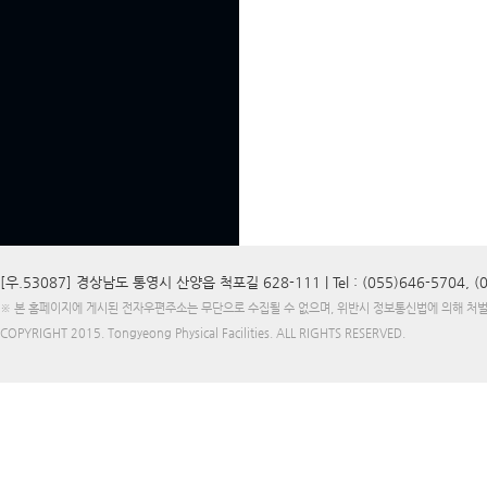
[우.53087] 경상남도 통영시 산양읍 척포길 628-111 |
Tel : (055)646-5704, 
※ 본 홈페이지에 게시된 전자우편주소는 무단으로 수집될 수 없으며, 위반시 정보통신법에 의해 처
COPYRIGHT 2015.
Tongyeong Physical Facilities
. ALL RIGHTS RESERVED.