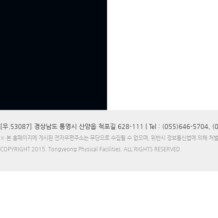
[우.53087] 경상남도 통영시 산양읍 척포길 628-111 |
Tel : (055)646-5704, 
※ 본 홈페이지에 게시된 전자우편주소는 무단으로 수집될 수 없으며, 위반시 정보통신법에 의해 처
COPYRIGHT 2015.
Tongyeong Physical Facilities
. ALL RIGHTS RESERVED.