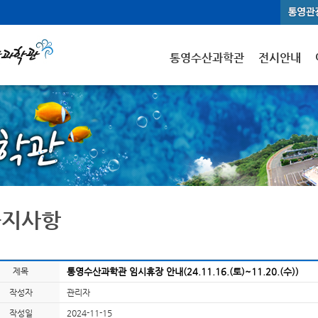
통영수산과학관
전시안내
공지사항
제목
통영수산과학관 임시휴장 안내(24.11.16.(토)~11.20.(수))
작성자
관리자
작성일
2024-11-15