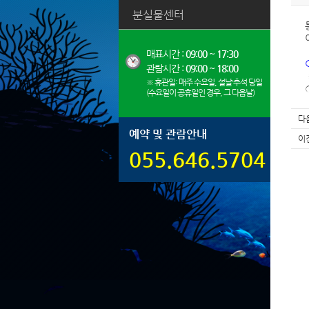
분실물센터
매표시간 :
09:00 ~ 17:30
관람시간 :
09:00 ~ 18:00
※ 휴관일: 매주 수요일, 설날·추석 당일
(수요일이 공휴일인 경우, 그 다음날)
다
예약 및 관람안내
이
055.646.5704