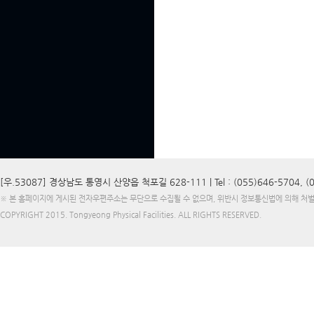
[우.53087] 경상남도 통영시 산양읍 척포길 628-111 |
Tel : (055)646-5704, 
※ 본 홈페이지에 게시된 전자우편주소는 무단으로 수집될 수 없으며, 위반시 정보통신법에 의해 처
COPYRIGHT 2015.
Tongyeong Physical Facilities
. ALL RIGHTS RESERVED.