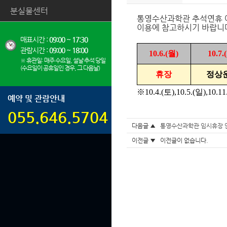
분실물센터
통영수산과학관 추석연휴 
이용에 참고하시기 바랍니
매표시간 :
09:00 ~ 17:30
관람시간 :
09:00 ~ 18:00
10.6.(월)
10.7.
※ 휴관일: 매주 수요일, 설날·추석 당일
(수요일이 공휴일인 경우, 그 다음날)
휴장
정상
※10.4.(토),10.5.(일),10
예약 및 관람안내
055.646.5704
다음글 ▲
통영수산과학관 임시휴장 안내(2
이전글 ▼ 이전글이 없습니다.