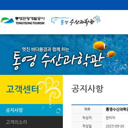
공지사항
제목
통영수산과학관 추
공지사항
작성자
관리자
고객의소리
작성일
2025-09-30