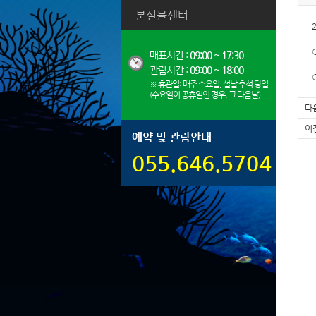
분실물센터
매표시간 :
09:00 ~ 17:30
관람시간 :
09:00 ~ 18:00
※ 휴관일: 매주 수요일, 설날·추석 당일
(수요일이 공휴일인 경우, 그 다음날)
다
이
예약 및 관람안내
055.646.5704