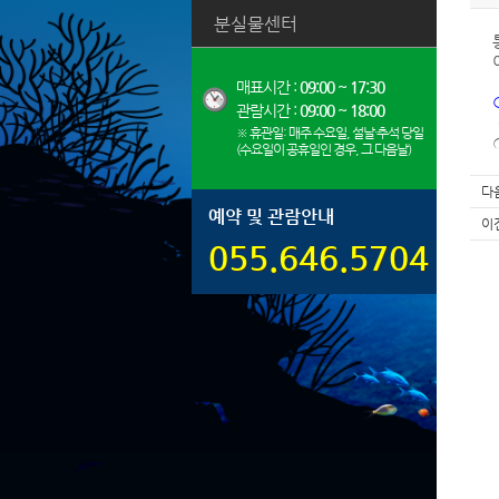
분실물센터
매표시간 :
09:00 ~ 17:30
관람시간 :
09:00 ~ 18:00
※ 휴관일: 매주 수요일, 설날·추석 당일
(수요일이 공휴일인 경우, 그 다음날)
다
예약 및 관람안내
이
055.646.5704