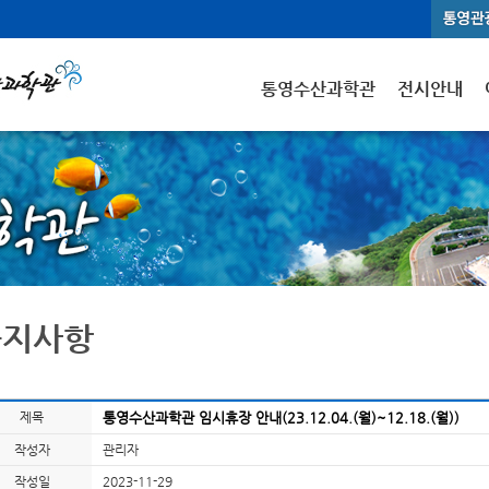
통영수산과학관
전시안내
공지사항
제목
통영수산과학관 임시휴장 안내(23.12.04.(월)~12.18.(월))
작성자
관리자
작성일
2023-11-29