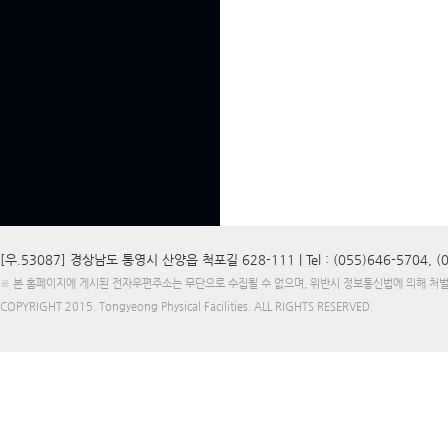
[우.53087] 경상남도 통영시 산양읍 척포길 628-111 |
Tel : (055)646-5704, 
※ 본 홈페이지에 게시된 전자우편주소는 무단으로 수집될 수 없으며, 위반시 정보통신법에 의해 처
COPYRIGHT 2015.
Tongyeong Physical Facilities
. ALL RIGHTS RESERVED.