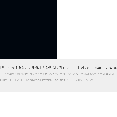
[우.53087] 경상남도 통영시 산양읍 척포길 628-111 |
Tel : (055)646-5704, 
※ 본 홈페이지에 게시된 전자우편주소는 무단으로 수집될 수 없으며, 위반시 정보통신법에 의해 처
COPYRIGHT 2015.
Tongyeong Physical Facilities
. ALL RIGHTS RESERVED.