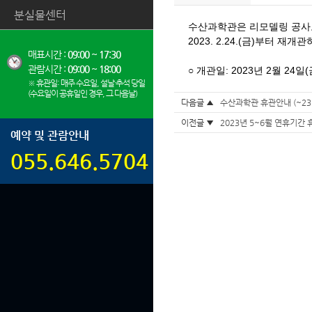
분실물센터
수산과학관은 리모델링 공
2023. 2.24.(
금
)
부터 재개관
매표시간 :
09:00 ~ 17:30
관람시간 :
09:00 ~ 18:00
○ 개관일: 2023년 2월 24일(
※ 휴관일: 매주 수요일, 설날·추석 당일
(수요일이 공휴일인 경우, 그 다음날)
다음글 ▲
수산과학관 휴관안내 (~23.
이전글 ▼
2023년 5~6월 연휴기간
예약 및 관람안내
055.646.5704